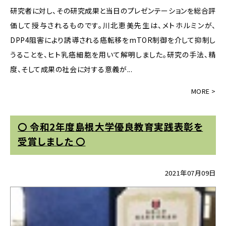
研究者に対し、その研究成果と当日のプレゼンテーションを総合評
価して授与されるものです。川北恵美先生は、メトホルミンが、
DPP4阻害により誘導される癌転移をmTOR制御を介して抑制し
うることを、ヒト乳癌細胞を用いて解明しました。研究の手法、精
度、そして成果の社会に対する意義が...
〇 令和2年度島根大学優良教育実践表彰を
受賞しました 〇
2021年07月09日