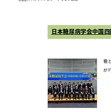
日本糖尿病学会中国四
雹
が