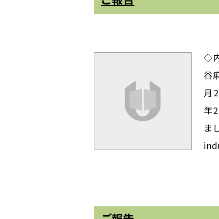
◇
谷
月2
年2
まし
ind
ご報告