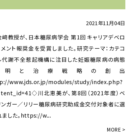
2021年11月04日
金﨑教授が、日本糖尿病学会 第1回 キャリアデベロ
プメント報奨金を受賞しました。研究テーマ：カテコ
ル代謝不全惹起機構に注目した妊娠糖尿病の病態
解明と治療戦略の創出
p://www.jds.or.jp/modules/study/index.php?
ntent_id=41◇川北恵美が、第8回（2021年度）ベ
リンガー／リリー糖尿病研究助成金交付対象者に選
ました。https://w...