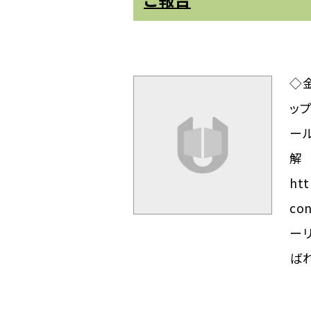
◇
ッ
ー
htt
co
ー
ばれ