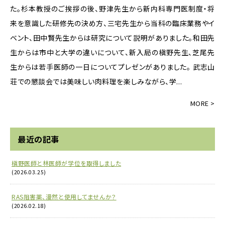
た。杉本教授のご挨拶の後、野津先生から新内科専門医制度・将
来を意識した研修先の決め方、三宅先生から当科の臨床業務やイ
ベント、田中賢先生からは研究について説明がありました。和田先
生からは市中と大学の違いについて、新入局の槇野先生、芝尾先
生からは若手医師の一日についてプレゼンがありました。 武志山
荘での懇談会では美味しい肉料理を楽しみながら、学...
最近の記事
槇野医師と林医師が学位を取得しました
(2026.03.25)
RAS阻害薬、漫然と使用してませんか？
(2026.02.18)