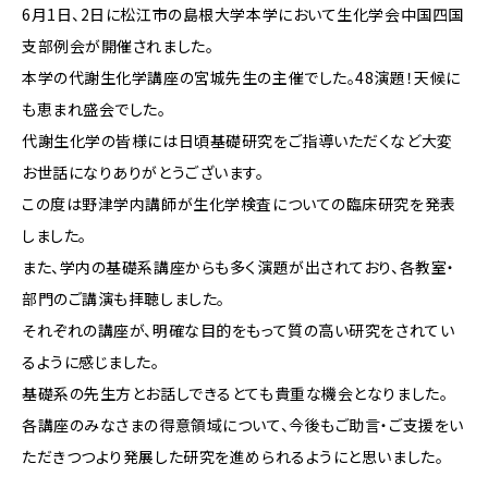
6月1日、2日に松江市の島根大学本学において生化学会中国四国
支部例会が開催されました。
本学の代謝生化学講座の宮城先生の主催でした。48演題！天候に
も恵まれ盛会でした。
代謝生化学の皆様には日頃基礎研究をご指導いただくなど大変
お世話になりありがとうございます。
この度は野津学内講師が生化学検査についての臨床研究を発表
しました。
また、学内の基礎系講座からも多く演題が出されており、各教室・
部門のご講演も拝聴しました。
それぞれの講座が、明確な目的をもって質の高い研究をされてい
るように感じました。
基礎系の先生方とお話しできるとても貴重な機会となりました。
各講座のみなさまの得意領域について、今後もご助言・ご支援をい
ただきつつより発展した研究を進められるようにと思いました。